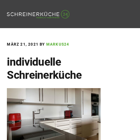
Skip
Skip
Skip
Skip
to
to
to
to
MENU
primary
main
primary
footer
navigation
content
sidebar
MÄRZ 21, 2021
BY
MARKUS24
individuelle
Schreinerküche