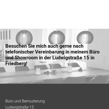
Besuchen Sie mich auch gerne nach
telefonischer Vereinbarung in meinem Büro
und Showroom in der Ludwigstraße 15 in
Friedberg!
Footer
Büro und Bemusterung
Ludwigstraße 15