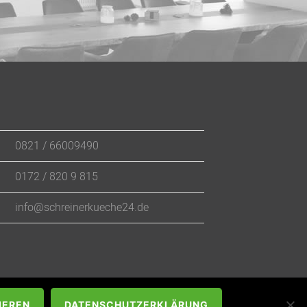
0821 / 66009490
0172 / 820 9 815
info@schreinerkueche24.de
IEREN
DATENSCHUTZERKLÄRUNG