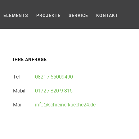
ELEMENTS
PROJEKTE
SERVICE
KONTAKT
Primary
IHRE ANFRAGE
Sidebar
Tel
0821 / 66009490
Mobil
0172 / 820 9 815
Mail
info@schreinerkueche24.de