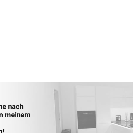
ne nach
 in meinem
g!