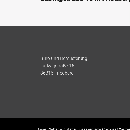
Footer
Büro und Bemusterung
Ludwigstraße 15
86316 Friedberg
Diese Website nutzt nur essentielle Cookies! Weite