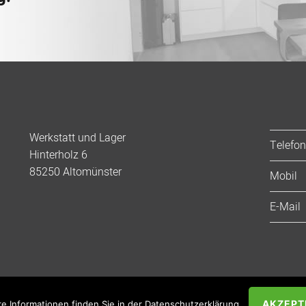
Werkstatt und Lager
Telefon
Hinterholz 6
85250 Altomünster
Mobil
E-Mail
IMPRESSUM
|
DATENSCHUTZ
COPYRIGHT © 2026 - MARKUS HARTMANN
AKZEPT
re Informationen finden Sie in der Datenschutzerklärung.